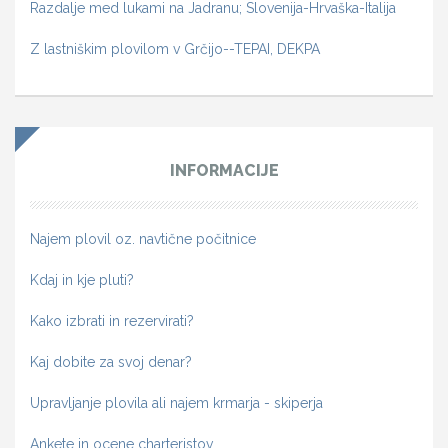
Razdalje med lukami na Jadranu; Slovenija-Hrvaška-Italija
Z lastniškim plovilom v Grčijo--TEPAI, DEKPA
INFORMACIJE
Najem plovil oz. navtične počitnice
Kdaj in kje pluti?
Kako izbrati in rezervirati?
Kaj dobite za svoj denar?
Upravljanje plovila ali najem krmarja - skiperja
Ankete in ocene charteristov