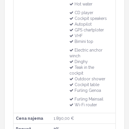
Hot water
CD player
Cockpit speakers
Autopilot
GPS chartploter
VHF
Bimini top
Electric anchor
winch
Dinghy
Teak in the
cockpit
Outdoor shower
Cockpit table
Furling Genoa
Furling Mainsail
Wi-Fi router
Cena najema
1.890,00 €