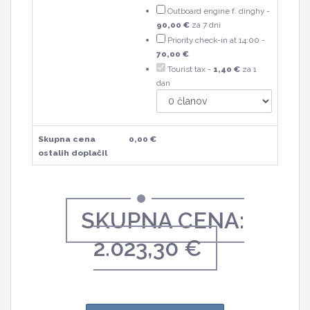
Outboard engine f. dinghy -
90,00 €
za 7 dni
Priority check-in at 14:00 -
70,00 €
Tourist tax -
1,40 €
za 1
dan
Skupna cena
0,00 €
ostalih doplačil
SKUPNA CENA:
2.023,30 €