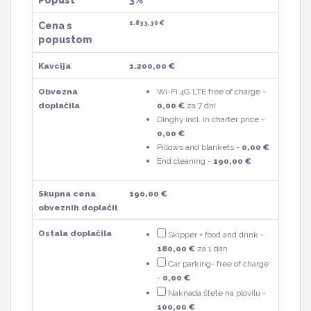
Popust
3%
1.833,30 €
Cena s
popustom
Kavcija
1.200,00 €
Obvezna
Wi-Fi 4G LTE free of charge -
doplačila
0,00 €
za 7 dni
Dinghy incl. in charter price -
0,00 €
Pillows and blankets -
0,00 €
End cleaning -
190,00 €
Skupna cena
190,00 €
obveznih doplačil
Ostala doplačila
Skipper + food and drink -
180,00 €
za 1 dan
Car parking- free of charge
-
0,00 €
Naknada štete na plovilu -
100,00 €