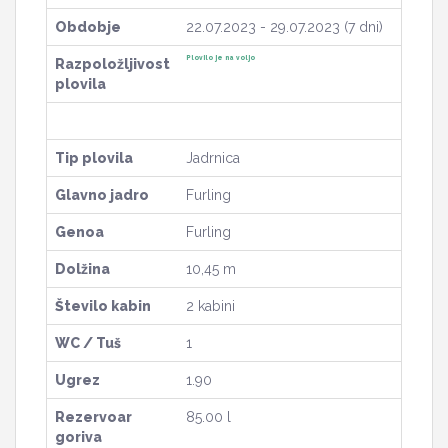
Obdobje
22.07.2023 - 29.07.2023 (7 dni)
Plovilo je na voljo
Razpoložljivost
plovila
Tip plovila
Jadrnica
Glavno jadro
Furling
Genoa
Furling
Dolžina
10,45 m
Število kabin
2 kabini
WC / Tuš
1
Ugrez
1.90
Rezervoar
85.00 l
goriva