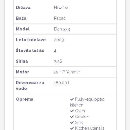
Država
Hrvaška
Baza
Rabac
Model
Elan 333
Leto izdelave
2003
Število ležišč
4
Širina
3.46
Motor
29 HP Yanmar
Rezervoar za
180.00 l
vodo
Oprema
Fully-equipped
kitchen
Oven
Cooker
Sink
Kitchen utensils