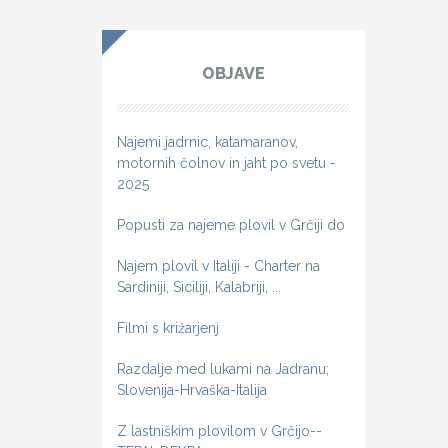
OBJAVE
Najemi jadrnic, katamaranov,
motornih čolnov in jaht po svetu -
2025
Popusti za najeme plovil v Grčiji do
Najem plovil v Italiji - Charter na
Sardiniji, Siciliji, Kalabriji, ...
Filmi s križarjenj
Razdalje med lukami na Jadranu;
Slovenija-Hrvaška-Italija
Z lastniškim plovilom v Grčijo--