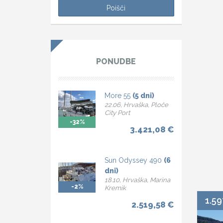
PONUDBE
More 55
(5 dni)
22.06, Hrvaška, Ploče
City Port
-32%
3.421,08 €
Sun Odyssey 490
(6
dni)
18.10, Hrvaška, Marina
-2%
Kremik
1.59
2.519,58 €