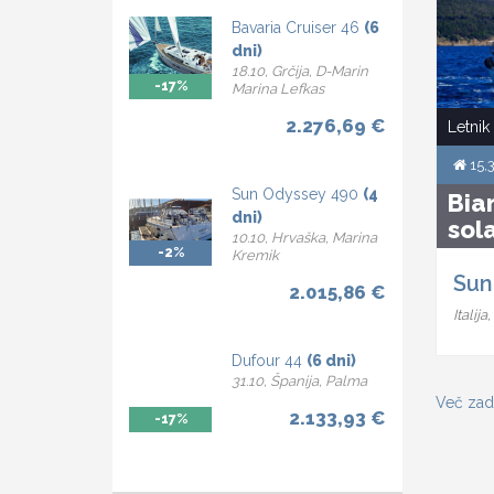
Bavaria Cruiser 46
(6
dni)
18.10, Grčija, D-Marin
-17%
Marina Lefkas
2.276,69 €
Letnik
15,
Sun Odyssey 490
(4
Bia
dni)
sol
10.10, Hrvaška, Marina
-2%
Kremik
Sun
2.015,86 €
Italij
Dufour 44
(6 dni)
31.10, Španija, Palma
Več zad
2.133,93 €
-17%