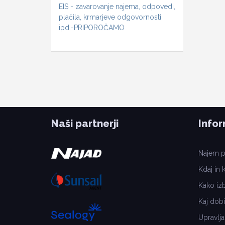
EIS - zavarovanje najema, odpovedi,
plačila, krmarjeve odgovornosti
ipd.-PRIPOROČAMO
Naši partnerji
Infor
Najem pl
Kdaj in k
Kako izbr
Kaj dobi
Upravlja