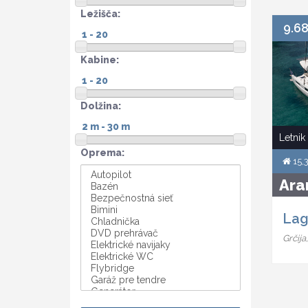
Ležišča:
9.68
Kabine:
Dolžina:
Letnik
Oprema:
15,
Ara
Lag
Grčija