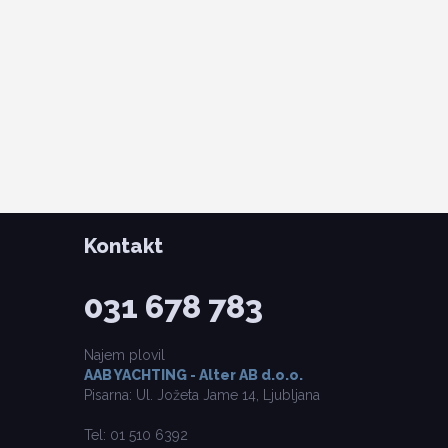
Kontakt
031 678 783
Najem plovil
AAB YACHTING - Alter AB d.o.o.
Pisarna: Ul. Jožeta Jame 14, Ljubljana
Tel: 01 510 6392