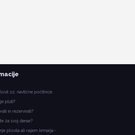
macije
ovil oz. navtične počitnice
je pluti?
ati in rezervirati?
te za svoj denar?
nje plovila ali najem krmarja -