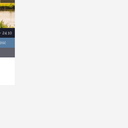
- 24.10
žišč