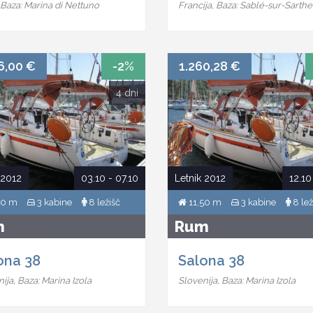
a, Baza: Marina di Nettuno
Francija, Baza: Sablé-sur-Sarthe
6,00 €
-2%
1.260,28 €
4 dni
 2012
03.10 - 07.10
Letnik 2012
12.10
50 m
3 kabine
8 ležišč
11,50 m
3 kabine
8 lež
m
Rum
ona 38
Salona 38
ija, Baza: Marina Izola
Slovenija, Baza: Marina Izola