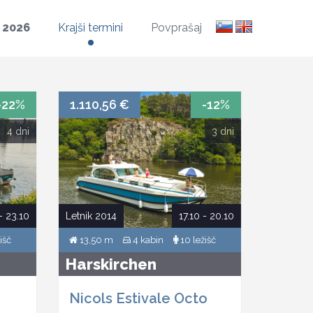
l
2026
Krajši termini
Povprašaj
-22%
1.110,56 €
-12%
4 dni
3 dni
- 23.10
Letnik 2014
17.10 - 20.10
išč
13,50 m
4 kabin
10 ležišč
Harskirchen
Nicols Estivale Octo