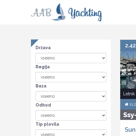
2.42
Država
Regija
Baza
Letnik
11,
Odhod
Ssy
Tip plovila
Sun