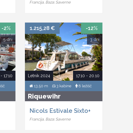
Francija, Baza: Saverne
-2%
1.215,28 €
-12%
5 dni
3 dni
 - 17.10
Letnik 2024
17.10 - 20.10
išč
13,50 m
3 kabine
8 ležišč
Riquewihr
Nicols Estivale Sixto+
Francija, Baza: Saverne