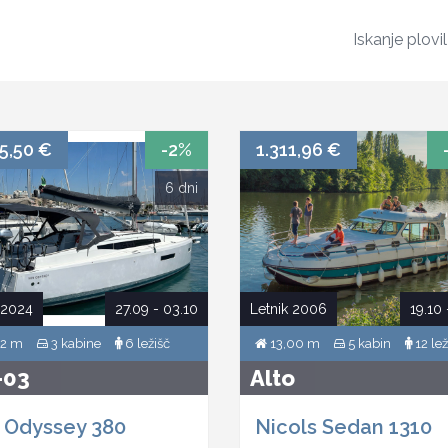
Iskanje plovi
5,50 €
-2%
1.311,96 €
6 dni
 2024
27.09 - 03.10
Letnik 2006
19.10 
22 m
3 kabine
6 ležišč
13,00 m
5 kabin
12 lež
-03
Alto
 Odyssey 380
Nicols Sedan 1310