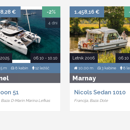
8,28 €
-2%
1.458,16 €
4 dni
 2025
06.10 - 10.10
Letnik 2006
06.10 
35 m
8 kabin
12 ležišč
10,00 m
3 kabine
8 le
nel
Marnay
oon 51
Nicols Sedan 1010
, Baza: D-Marin Marina Lefkas
Francija, Baza: Dole