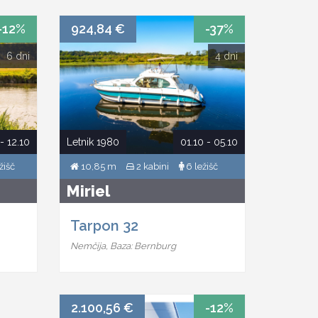
-12%
924,84 €
-37%
6 dni
4 dni
Letnik 1980
01.10 - 05.10
- 12.10
10,85 m
2 kabini
6 ležišč
žišč
Miriel
Tarpon 32
Nemčija, Baza: Bernburg
2.100,56 €
-12%