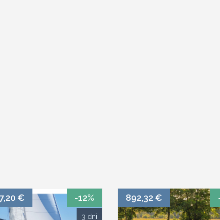
7,20 €
-12%
892,32 €
3 dni