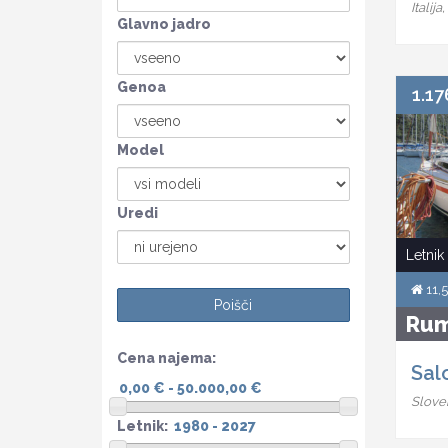
Italij
Glavno jadro
Genoa
1.17
Model
Uredi
Letnik
11,
Ru
Cena najema:
Sal
Sloven
Letnik: