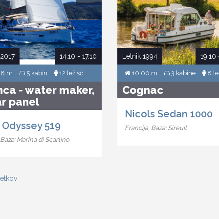
 2017
14.10 - 17.10
Letnik 1994
19.10 
38 m
5 kabin
12 ležišč
10,00 m
3 kabine
8 le
nca - water maker,
Cognac
ar panel
Nicols Sedan 1000
 Odyssey 519
Francija, Baza: Sireuil
a, Baza: Marina di Scarlino
etkov