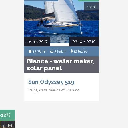
4 dni
Letnik 2017
03.10 - 07.10
15,38 m
5 kabin
12 ležišč
Bianca - water maker,
solar panel
Sun Odyssey 519
Italija, Baza: Marina di Scarlino
-12%
5 dni