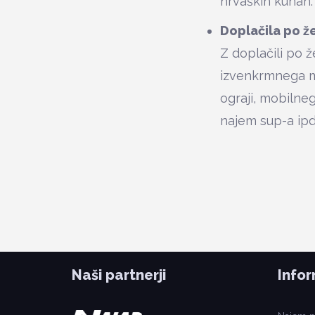
hrvaških kunah.
Doplačila po že
Z doplačili po 
izvenkrmnega mo
ograji, mobilneg
najem sup-a ipd
Naši partnerji
Infor