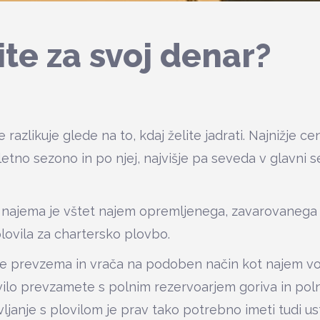
ite za svoj denar?
 razlikuje glede na to, kdaj želite jadrati. Najnižje 
etno sezono in po njej, najvišje pa seveda v glavni 
i najema je vštet najem opremljenega, zavarovanega
plovila za chartersko plovbo.
se prevzema in vrača na podoben način kot najem voz
vilo prevzamete s polnim rezervoarjem goriva in pol
vljanje s plovilom je prav tako potrebno imeti tudi 