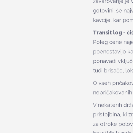
zavarovanje je 
gotovini, še naj
kavcije, kar po
Transit log - č
Poleg cene najem
poenostavijo kar 
ponavadi vključ
tudi brisače, lok
O vseh pričakov
nepričakovanih 
V nekaterih drž
pristojbina, ki
za otroke polovi