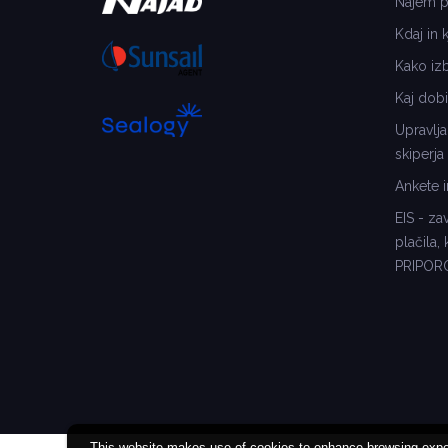
Najem pl
Kdaj in k
Kako izbr
Kaj dobi
Upravlja
skiperja
Ankete i
EIS - za
plačila,
PRIPO
This website makes use of cookies to enhance browsing experi