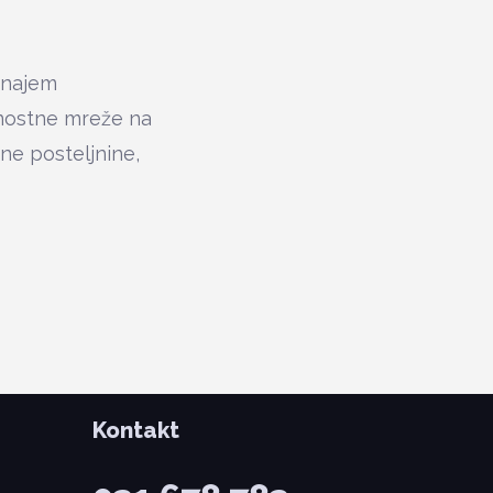
. najem
rnostne mreže na
tne posteljnine,
Kontakt