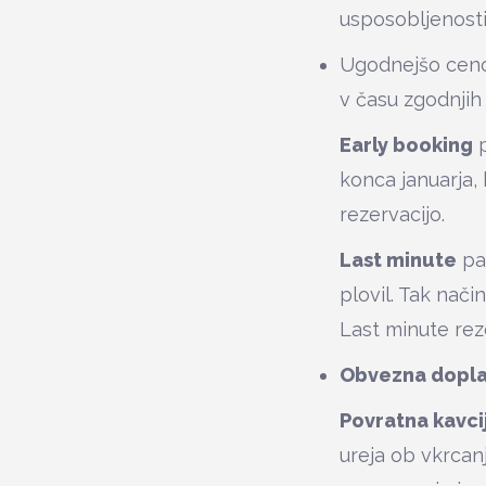
usposobljenosti
Ugodnejšo ceno 
v času zgodnjih 
Early booking
p
konca januarja, 
rezervacijo.
Last minute
pa 
plovil. Tak nači
Last minute rez
Obvezna dopla
Povratna kavci
ureja ob vkrcan