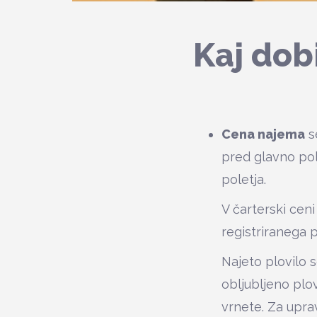
Kaj dob
Cena najema
se
pred glavno pol
poletja.
V čarterski cen
registriranega 
Najeto plovilo 
obljubljeno plo
vrnete. Za upra