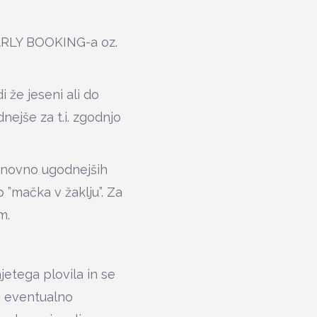
EARLY BOOKING-a oz.
 že jeseni ali do
dnejše za t.i. zgodnjo
enovno ugodnejših
p ”mačka v žaklju”. Za
m.
jetega plovila in se
za eventualno