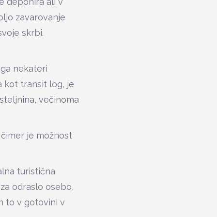
 deponira ali v
voljo zavarovanje
voje skrbi.
 ga nekateri
 kot transit log, je
steljnina, večinoma
s čimer je možnost
lna turistična
 za odraslo osebo,
n to v gotovini v