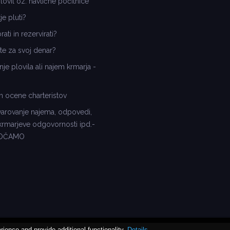
ovil oz. navtične počitnice
je pluti?
ati in rezervirati?
te za svoj denar?
nje plovila ali najem krmarja -
n ocene charteristov
varovanje najema, odpovedi,
 krmarjeve odgovornosti ipd.-
ROČAMO
ence and provide additional functionality.
Details