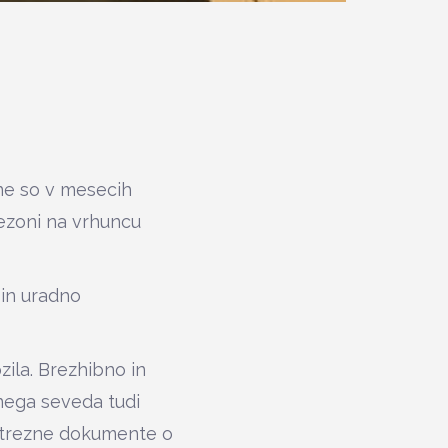
cene so v mesecih
sezoni na vrhuncu
 in uradno
ila. Brezhibno in
nega seveda tudi
ustrezne dokumente o