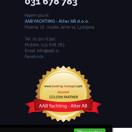
031 678 783
Najem plovil
AAB YACHTING - Alter AB d.o.o.
Pisarna: Ul. Jožeta Jame 14, Ljubljana
Tel: 01 510 6392
Mobilni: 031 678 783
Email: info@aab.si
Facebook
Allow cookies