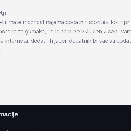
lji
želji imate možnost najema dodatnih storitev, kot npr
torja za gumaka, če le-ta ni že vključen v ceni, va
a interneta, dodatnih jader, dodatnih brisač ali doda
.
macije