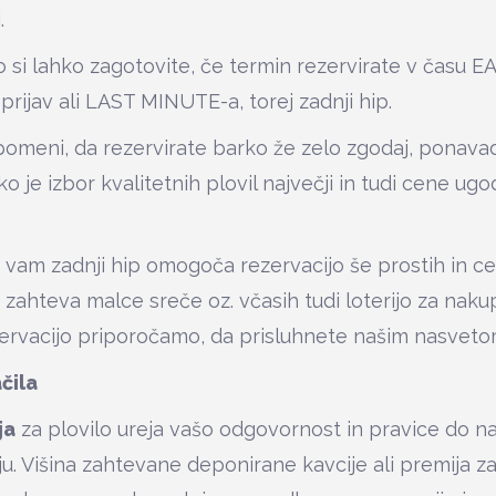
.
si lahko zagotovite, če termin rezervirate v času 
prijav ali LAST MINUTE-a, torej zadnji hip.
omeni, da rezervirate barko že zelo zgodaj, ponavadi
ko je izbor kvalitetnih plovil največji in tudi cene ugo
vam zadnji hip omogoča rezervacijo še prostih in c
n zahteva malce sreče oz. včasih tudi loterijo za naku
ervacijo priporočamo, da prisluhnete našim nasveto
čila
ja
za plovilo ureja vašo odgovornost in pravice do na
ju. Višina zahtevane deponirane kavcije ali premija 