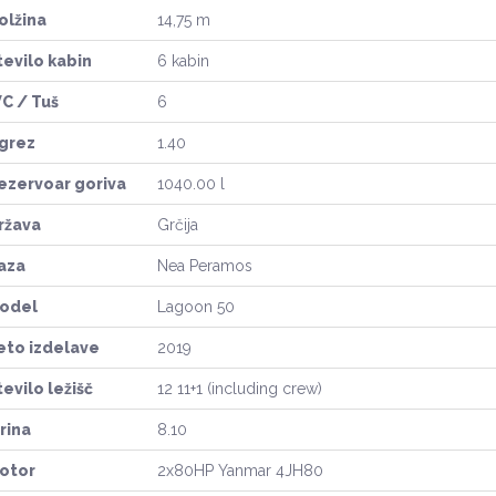
olžina
14,75 m
tevilo kabin
6 kabin
C / Tuš
6
grez
1.40
ezervoar goriva
1040.00 l
ržava
Grčija
aza
Nea Peramos
odel
Lagoon 50
eto izdelave
2019
tevilo ležišč
12 11+1 (including crew)
irina
8.10
otor
2x80HP Yanmar 4JH80