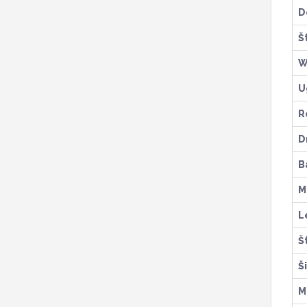
D
Š
W
U
R
D
B
M
L
Š
Š
M