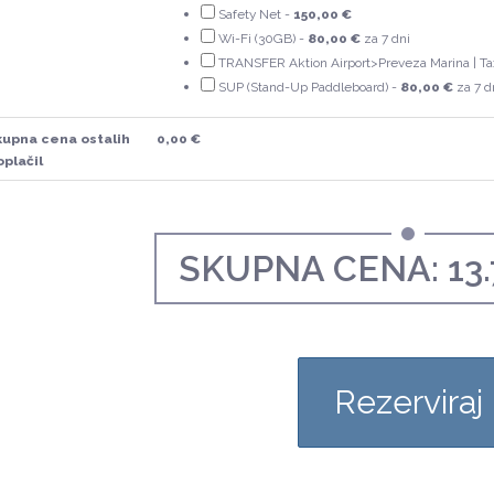
Safety Net -
150,00 €
Wi-Fi (30GB) -
80,00 €
za 7 dni
TRANSFER Aktion Airport>Preveza Marina | Tax
SUP (Stand-Up Paddleboard) -
80,00 €
za 7 d
kupna cena ostalih
0,00 €
plačil
SKUPNA CENA:
13
Rezerviraj