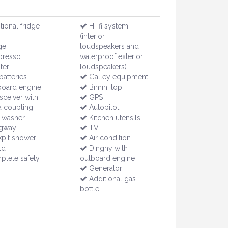
ional fridge
Hi-fi system
(interior
ge
loudspeakers and
resso
waterproof exterior
ter
loudspeakers)
atteries
Galley equipment
oard engine
Bimini top
sceiver with
GPS
a coupling
Autopilot
 washer
Kitchen utensils
gway
TV
pit shower
Air condition
ld
Dinghy with
lete safety
outboard engine
Generator
Additional gas
bottle