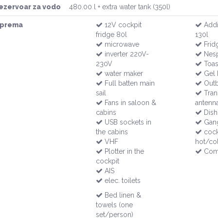
ezervoar za vodo
480.00 l + extra water tank (350l)
prema
12V cockpit
Addit
fridge 80l
130l
microwave
Frid
inverter 220V-
Nesp
230V
Toas
water maker
Gel b
Full batten main
Outb
sail
Tran
Fans in saloon &
antenn
cabins
Dish
USB sockets in
Gan
the cabins
cock
VHF
hot/co
Plotter in the
Comp
cockpit
AIS
elec. toilets
Bed linen &
towels (one
set/person)