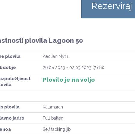
Rezerviraj
stnosti plovila Lagoon 50
me plovila
Aeolian Myth
bdobje
26.08.2023 - 02.09.2023 (7 dni)
azpoložljivost
Plovilo je na voljo
lovila
ip plovila
Katamaran
lavno jadro
Full batten
enoa
Self tacking jib