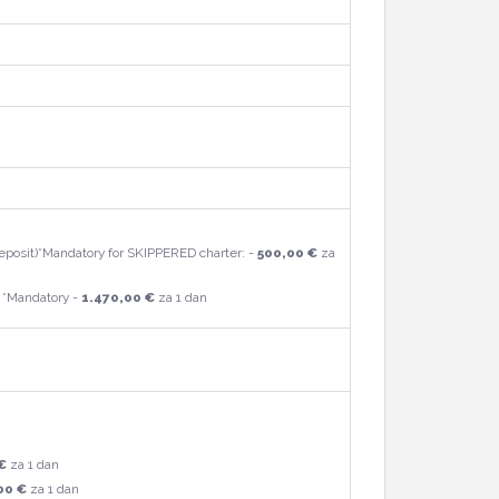
osit)*Mandatory for SKIPPERED charter: -
500,00 €
za
 *Mandatory -
1.470,00 €
za 1 dan
€
za 1 dan
00 €
za 1 dan