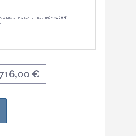
i 4 pax (one way/normal time) -
35,00 €
ni
.716,00 €