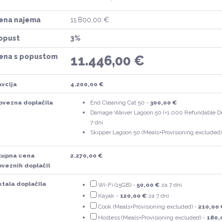
ena najema
11.800,00 €
opust
3%
ena s popustom
11.446,00 €
vcija
4.200,00 €
bvezna doplačila
End Cleaning Cat 50 -
300,00 €
Damage Waiver Lagoon 50 (+1,000 Refundable Dep
7 dni
Skipper Lagoon 50 (Meals+Provisioning excluded)
kupna cena
2.270,00 €
veznih doplačil
tala doplačila
Wi-Fi (15GB) -
50,00 €
za 7 dni
Kayak -
120,00 €
za 7 dni
Cook (Meals+Provisioning excluded) -
210,00 
Hostess (Meals+Provisioning excluded) -
180,