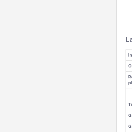
La
I
O
R
p
T
G
G