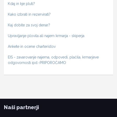
Kdaj in kje pluti?
Kako izbrati in rezervirati?
Kaj dobite za svoj denar?
Upravljanje plovila ali najem krmarja - skiperja
Ankete in ocene charteristov
EIS - zavarovanje najema, odpovedi, plačila, krmarjeve
odgovornosti ipd.-PRIPOROČAMO
Naši partnerji