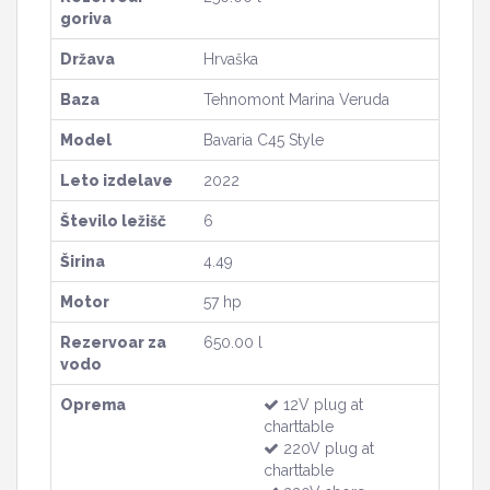
goriva
Država
Hrvaška
Baza
Tehnomont Marina Veruda
Model
Bavaria C45 Style
Leto izdelave
2022
Število ležišč
6
Širina
4.49
Motor
57 hp
Rezervoar za
650.00 l
vodo
Oprema
12V plug at
charttable
220V plug at
charttable