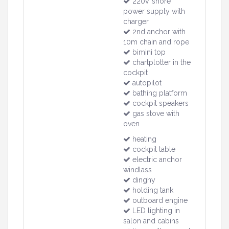
220V shore
power supply with
charger
2nd anchor with
10m chain and rope
bimini top
chartplotter in the
cockpit
autopilot
bathing platform
cockpit speakers
gas stove with
oven
heating
cockpit table
electric anchor
windlass
dinghy
holding tank
outboard engine
LED lighting in
salon and cabins