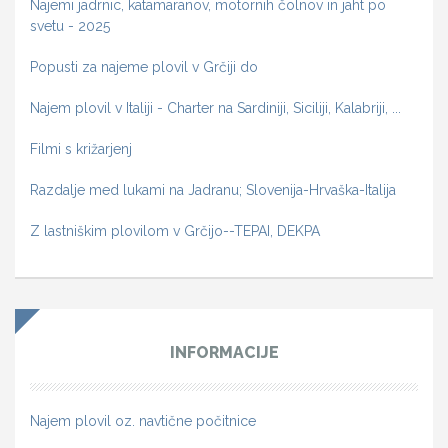
Najemi jadrnic, katamaranov, motornih čolnov in jaht po
svetu - 2025
Popusti za najeme plovil v Grčiji do
Najem plovil v Italiji - Charter na Sardiniji, Siciliji, Kalabriji, ...
Filmi s križarjenj
Razdalje med lukami na Jadranu; Slovenija-Hrvaška-Italija
Z lastniškim plovilom v Grčijo--TEPAI, DEKPA
INFORMACIJE
Najem plovil oz. navtične počitnice