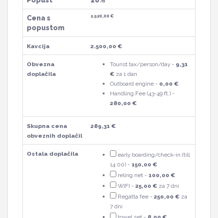
Popust
28%
2.520,00 €
Cena s
popustom
Kavcija
2.500,00 €
Obvezna
Tourist tax/person/day -
9,31
doplačila
€
za 1 dan
Outboard engine -
0,00 €
Handling Fee (43-49 ft.) -
280,00 €
Skupna cena
289,31 €
obveznih doplačil
Ostala doplačila
early boarding/check-in (till
14:00) -
150,00 €
reling net -
100,00 €
WIFI -
25,00 €
za 7 dni
Regatta fee -
250,00 €
za
7 dni
towel set -
8,00 €