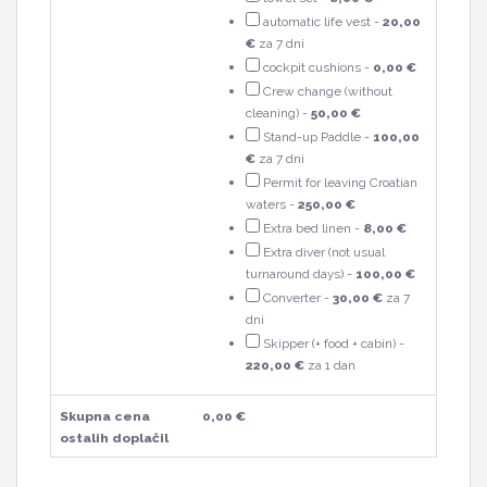
automatic life vest -
20,00
€
za 7 dni
cockpit cushions -
0,00 €
Crew change (without
cleaning) -
50,00 €
Stand-up Paddle -
100,00
€
za 7 dni
Permit for leaving Croatian
waters -
250,00 €
Extra bed linen -
8,00 €
Extra diver (not usual
turnaround days) -
100,00 €
Converter -
30,00 €
za 7
dni
Skipper (+ food + cabin) -
220,00 €
za 1 dan
Skupna cena
0,00 €
ostalih doplačil