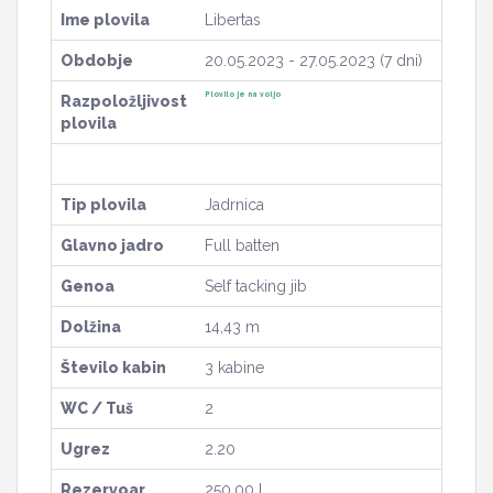
Ime plovila
Libertas
Obdobje
20.05.2023 - 27.05.2023 (7 dni)
Plovilo je na voljo
Razpoložljivost
plovila
Tip plovila
Jadrnica
Glavno jadro
Full batten
Genoa
Self tacking jib
Dolžina
14,43 m
Število kabin
3 kabine
WC / Tuš
2
Ugrez
2.20
Rezervoar
250.00 l