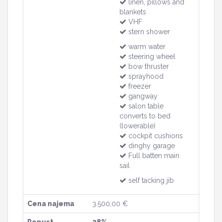
linen, pillows and
blankets
VHF
stern shower
warm water
steering wheel
bow thruster
sprayhood
freezer
gangway
salon table
converts to bed
(lowerable)
cockpit cushions
dinghy garage
Full batten main
sail
self tacking jib
Cena najema
3.500,00 €