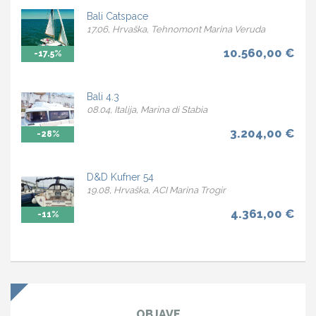
Bali Catspace
17.06, Hrvaška, Tehnomont Marina Veruda
10.560,00 €
-17.5%
Bali 4.3
08.04, Italija, Marina di Stabia
3.204,00 €
-28%
D&D Kufner 54
19.08, Hrvaška, ACI Marina Trogir
4.361,00 €
-11%
OBJAVE