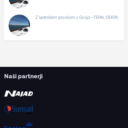
Z lastniškim plovilom v Grčijo--TEPAI, DEKPA
Naši partnerji