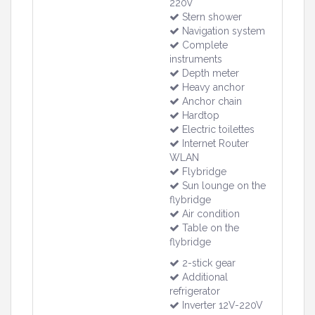
220V
Stern shower
Navigation system
Complete
instruments
Depth meter
Heavy anchor
Anchor chain
Hardtop
Electric toilettes
Internet Router
WLAN
Flybridge
Sun lounge on the
flybridge
Air condition
Table on the
flybridge
2-stick gear
Additional
refrigerator
Inverter 12V-220V