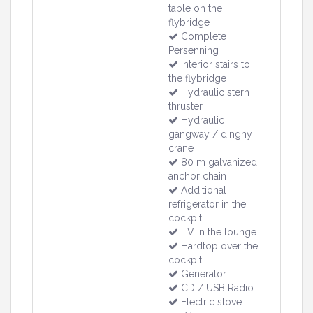
table on the
flybridge
Complete
Persenning
Interior stairs to
the flybridge
Hydraulic stern
thruster
Hydraulic
gangway / dinghy
crane
80 m galvanized
anchor chain
Additional
refrigerator in the
cockpit
TV in the lounge
Hardtop over the
cockpit
Generator
CD / USB Radio
Electric stove