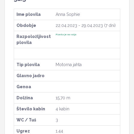
Ime plovila
Anna Sophie
Obdobje
22.04.2023 - 29.04.2023 (7 dni)
Plovilo je na voljo
Razpoložljivost
plovila
Tip plovila
Motorna jahta
Glavno jadro
Genoa
Dolžina
15,70 m
Število kabin
4 kabin
WC / Tuš
3
Ugrez
1.44