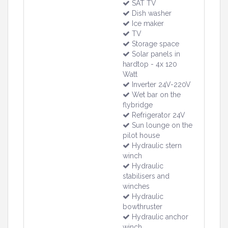
SAT TV
Dish washer
Ice maker
TV
Storage space
Solar panels in
hardtop - 4x 120
Watt
Inverter 24V-220V
Wet bar on the
flybridge
Refrigerator 24V
Sun lounge on the
pilot house
Hydraulic stern
winch
Hydraulic
stabilisers and
winches
Hydraulic
bowthruster
Hydraulic anchor
winch