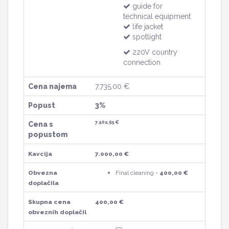
guide for
technical equipment
life jacket
spotlight
220V country
connection
Cena najema
7.735,00 €
Popust
3%
7.502,95 €
Cena s
popustom
Kavcija
7.000,00 €
Obvezna
Final cleaning -
400,00 €
doplačila
Skupna cena
400,00 €
obveznih doplačil