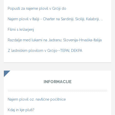
Popusti za najeme plovil v Grčiji do
Najem plovil v Italiji - Charter na Sardiniji, Siciliji, Kalabriji, ...
Filmi s križarjenj
Razdalje med lukami na Jadranu; Slovenija-Hrvaška-Italija
Z lastniškim plovilom v Grčijo--TEPAI, DEKPA
INFORMACIJE
Najem plovil oz. navtične počitnice
Kdaj in kje pluti?