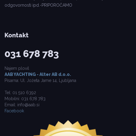
odgovornosti ipd.-PRIPOROČAMO
Kontakt
031 678 783
Najem plovil
AAB YACHTING - Alter AB d.o.o.
Pisarna: Ul. Jožeta Jame 14, Ljubljana
Tel: 01 510 6392
Mobilni: 031 678 783
Email: info@aab.si
Facebook