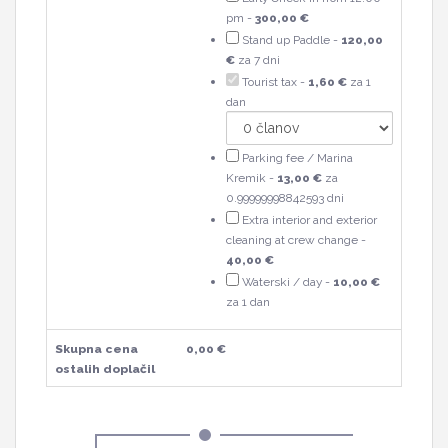
pm -
300,00 €
Stand up Paddle -
120,00
€
za 7 dni
Tourist tax -
1,60 €
za 1
dan
Parking fee / Marina
Kremik -
13,00 €
za
0.99999998842593 dni
Extra interior and exterior
cleaning at crew change -
40,00 €
Waterski / day -
10,00 €
za 1 dan
Skupna cena
0,00 €
ostalih doplačil