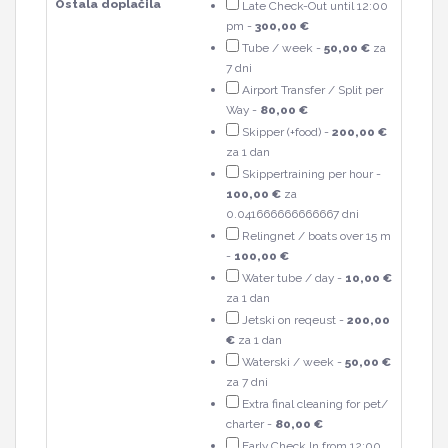
Ostala doplačila
Late Check-Out until 12:00
pm -
300,00 €
Tube / week -
50,00 €
za
7 dni
Airport Transfer / Split per
Way -
80,00 €
Skipper (+food) -
200,00 €
za 1 dan
Skippertraining per hour -
100,00 €
za
0.041666666666667 dni
Relingnet / boats over 15 m
-
100,00 €
Water tube / day -
10,00 €
za 1 dan
Jetski on reqeust -
200,00
€
za 1 dan
Waterski / week -
50,00 €
za 7 dni
Extra final cleaning for pet/
charter -
80,00 €
Early Check In from 12:00