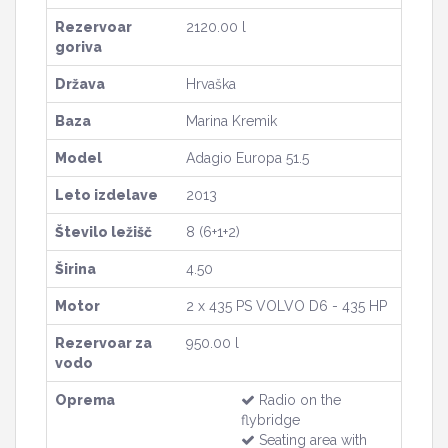
Rezervoar
2120.00 l
goriva
Država
Hrvaška
Baza
Marina Kremik
Model
Adagio Europa 51.5
Leto izdelave
2013
Število ležišč
8 (6+1+2)
Širina
4.50
Motor
2 x 435 PS VOLVO D6 - 435 HP
Rezervoar za
950.00 l
vodo
Oprema
Radio on the
flybridge
Seating area with