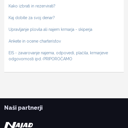
Kako izbrati in rezervirati?
Kaj dobite za svoj denar?
Upravljanje plovila ali najem krmarja - skiperja
Ankete in ocene charteristov
EIS - zavarovanje najema, odpovedi, plačila, krmarjeve
odgovornosti ipd.-PRIPOROČAMO
Naši partnerji