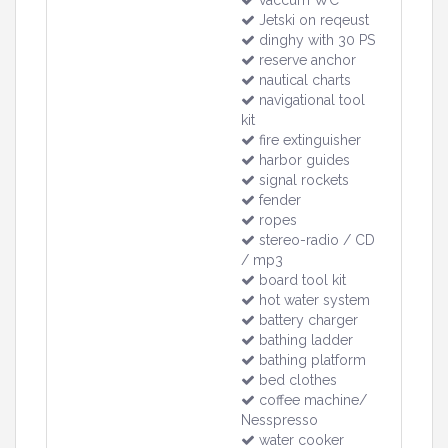
vaccum WC
Jetski on reqeust
dinghy with 30 PS
reserve anchor
nautical charts
navigational tool
kit
fire extinguisher
harbor guides
signal rockets
fender
ropes
stereo-radio / CD
/ mp3
board tool kit
hot water system
battery charger
bathing ladder
bathing platform
bed clothes
coffee machine/
Nesspresso
water cooker