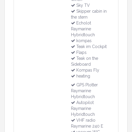
Sky TV
Skipper cabin in
the stern
Echolot
Raymarine
Hybridtouch
kompas
Teak im Cockpit
Flaps
Teak on the
Sideboard
Kompas Fly
heating
GPS Plotter
Raymarine
Hybridtouch
Autopilot
Raymarine
Hybridtouch
VHF radio
Raymarine 240 E